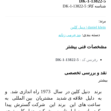
DK-1-13822-5
شناسه کالا:
DK-1-13822-5
برند:
daniel klein | دنیل کلین
دسته بندی:
بند چرمی زنانه
مشخصات فنی
بیشتر
رفرنس کد :
DK-1-13822-5
نقد و بررسی تخصصی
بیشتر
برند دنیل کلین در سال 1973 راه اندازی شد. و
به دلیل علاقه ی شدید مشتریان بین المللی به
ساعت های این برند این شرکت گسترش پیدا
کرد. از روز اول تاسیس شرکت دنیل کلین توجه