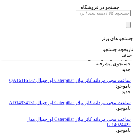
جستجو در فروشگاه
خانه
/
فیلتر بازه قیمتی
برند ها
/
از
تومان
تا
تومان
اعمال محدوده قیمت
جستجو های برتر
Caterpillar | کاترپیلار
تاریخچه جستجو
حذف
مرتب سازی بر اساس
جستجوی پیشرفته
جدید
ساعت مچی مردانه کاتر پیلار Caterpillar اورجینال QA16116137
ناموجود
جدید
ساعت مچی مردانه کاتر پیلار Caterpillar اورجینال AD14934131
ناموجود
ساعت مچی مردانه کاتر پیلار Caterpillar اورجینال مدل
LJ14024422
ناموجود